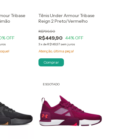
mour Tribase
Tênis Under Armour Tribase
Limão
Reign 2 Preto/Vermelho
R$799,90
R$449,90
0
% OFF
44
% OFF
uros
3
x
de
R$149,97
sem juros
toque!
Atenção, última peça!
Comprar
ESGOTADO