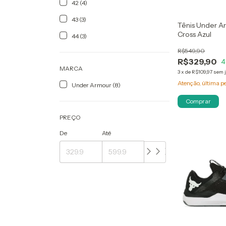
42 (4)
43 (3)
Tênis Under A
Cross Azul
44 (3)
R$549,90
R$329,90
4
MARCA
3
x
de
R$109,97
sem 
Atenção, última p
Under Armour (8)
Comprar
PREÇO
De
Até