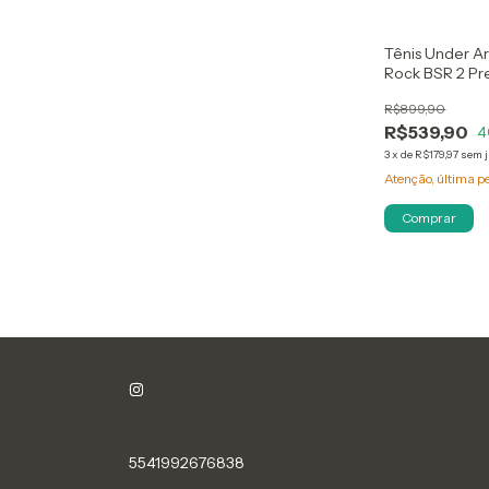
Tênis Under A
Rock BSR 2 Pr
R$899,90
R$539,90
4
3
x
de
R$179,97
sem 
Atenção, última p
Comprar
5541992676838