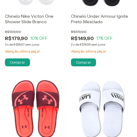
Chinelo Nike Victori One
Chinelo Under Armour Ignite
Shower Slide Branco
Preto Mesclado
R$199,90
R$179,90
R$179,90
R$149,90
10
% OFF
17
% OFF
3
x
de
R$59,97
sem juros
2
x
de
R$74,95
sem juros
Atenção, última peça!
Atenção, última peça!
Comprar
Comprar