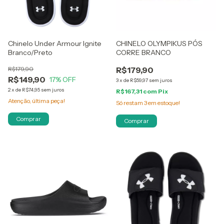
Chinelo Under Armour Ignite
CHINELO OLYMPIKUS PÓS
Branco/Preto
CORRE BRANCO
R$179,90
R$179,90
R$149,90
17
% OFF
3
x
de
R$59,97
sem juros
2
x
de
R$74,95
sem juros
R$167,31
com
Pix
Atenção, última peça!
Só restam
3
em estoque!
Comprar
Comprar