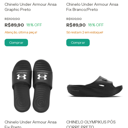
Chinelo Under Armour Ansa
Chinelo Under Armour Ansa
Graphic Preto
Fix Branco/Preto
R$109,90
R$109,90
R$89,90
R$89,90
18
% OFF
18
% OFF
Atenção, última peça!
Só restam
2
em estoque!
Comprar
Comprar
Chinelo Under Armour Ansa
CHINELO OLYMPIKUS PÓS
Fix Preto
CORRE PRETO