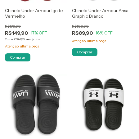
Chinelo Under Armour Ignite
Chinelo Under Armour Ansa
Vermelho
Graphic Branco
R$179,90
R$109,90
R$149,90
R$89,90
17
% OFF
18
% OFF
2
x
de
R$74,95
sem juros
Atenção, última peça!
Atenção, última peça!
Comprar
Comprar