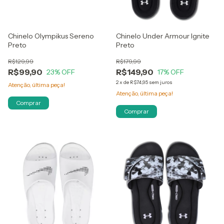
Chinelo Olympikus Sereno
Chinelo Under Armour Ignite
Preto
Preto
R$129,99
R$179,99
R$99,90
R$149,90
23
% OFF
17
% OFF
2
x
de
R$74,95
sem juros
Atenção, última peça!
Atenção, última peça!
Comprar
Comprar