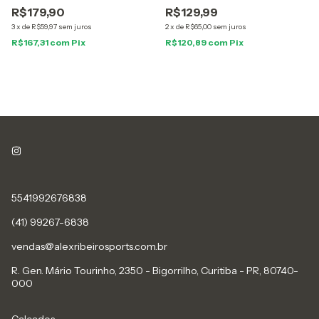
R$179,90
R$129,99
3
x
de
R$59,97
sem juros
2
x
de
R$65,00
sem juros
R$167,31
com
Pix
R$120,89
com
Pix
5541992676838
(41) 99267-6838
vendas@alexribeirosports.com.br
R. Gen. Mário Tourinho, 2350 - Bigorrilho, Curitiba - PR, 80740-
000