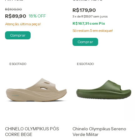
R$109,90
R$179,90
R$89,90
18
% OFF
3
x
de
R$59,97
sem juros
R$167,31
com
Pix
Atenção, última peça!
Só restam
5
em estoque!
Comprar
Comprar
ESGOTADO
ESGOTADO
CHINELO OLYMPIKUS PÓS
Chinelo Olympikus Sereno
CORRE BEGE
Verde Militar