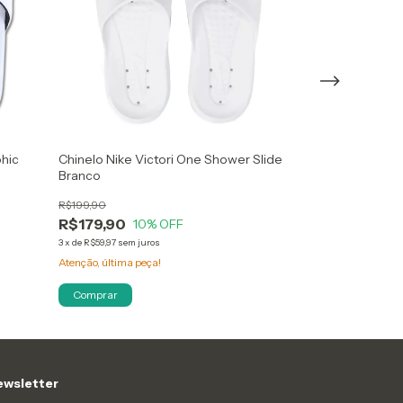
hic
Chinelo Nike Victori One Shower Slide
CHINELO OLYM
Branco
BRANCO
R$199,90
R$179,90
R$179,90
10
% OFF
3
x
de
R$59,97
sem ju
3
x
de
R$59,97
sem juros
R$167,31
com
Pi
Atenção, última peça!
Só restam
3
em est
Comprar
Comprar
wsletter