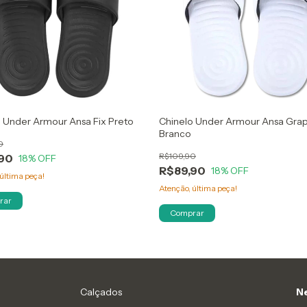
 Under Armour Ansa Fix Preto
Chinelo Under Armour Ansa Grap
Branco
0
R$109,90
90
18
% OFF
R$89,90
18
% OFF
última peça!
Atenção, última peça!
rar
Comprar
Calçados
Ne