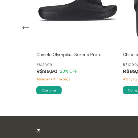
sa Fix
Chinelo Olympikus Sereno Preto
Chinelo
R$129,99
R$109,9
R$99,90
R$89,
23
% OFF
Atenção, última peça!
Atenção, 
Comprar
Comp