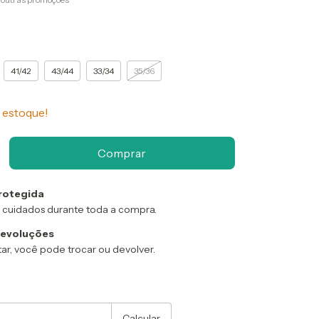
41/42
43/44
33/34
35/36
estoque!
rotegida
 cuidados durante toda a compra.
devoluções
ar, você pode trocar ou devolver.
:
Alterar CEP
Calcular