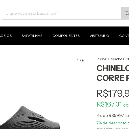
SÓRIOS
SAPATILHAS
COMPONENTES
VESTUÁRIO
CONT
Início
>
Calçados
>
Ch
1
/
6
CHINEL
CORRE 
R$179,
R$167,31
c
3
x de
R$59,97
se
7% de desconto
p
Não acumulável com