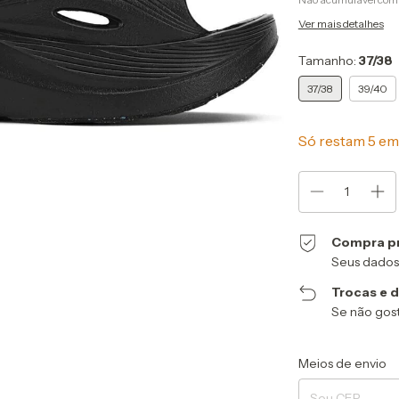
Ver mais detalhes
Tamanho:
37/38
37/38
39/40
Só restam
5
em 
Compra p
Seus dados
Trocas e 
Se não gost
Entregas para o CEP
Meios de envio