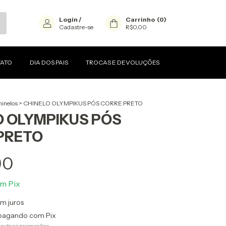
Login
/
Carrinho
(
0
)
Cadastre-se
R$0,00
ATO
DIA DOS PAIS
TROCAS E DEVOLUÇÕES
inelos
>
CHINELO OLYMPIKUS PÓS CORRE PRETO
O OLYMPIKUS PÓS
PRETO
90
om
Pix
m juros
agando com Pix
 outras promoções