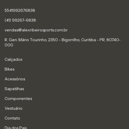
5541992676838
(41) 99267-6838
vendas@alexribeirosports.com.br
R. Gen. Mário Tourinho, 2350 - Bigorrilho, Curitiba - PR, 80740-
000
Calçados
Bikes
Acessórios
Sapatilhas
Componentes
Vestuário
Contato
Dia dos Pais