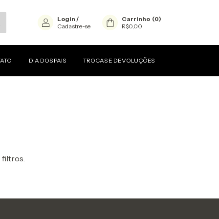
Login
/
Carrinho
(
0
)
Cadastre-se
R$0,00
ATO
DIA DOS PAIS
TROCAS E DEVOLUÇÕES
filtros.