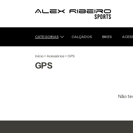
CATEGORIAS
CALÇADOS
BIKES
ACES
Início
>
Acessórios
>
GPS
GPS
Não tem