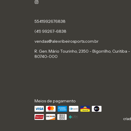
5541992676838
(41) 99267-6838
vendas@alexribeirosports.com.br
R. Gen. Mário Tourinho, 2350 - Bigorrilho, Curitiba -
80740-000
Meios de pagamento