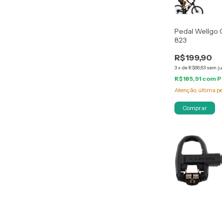
Pedal Wellgo
823
R$199,90
3
x
de
R$66,63
sem j
R$185,91
com
P
Atenção, última p