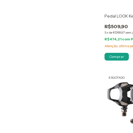
Pedal LOOK Ke
R$509,90
3
x
de
R$169,97
sem 
R$474,21
com
Atenção, última p
ESGOTADO