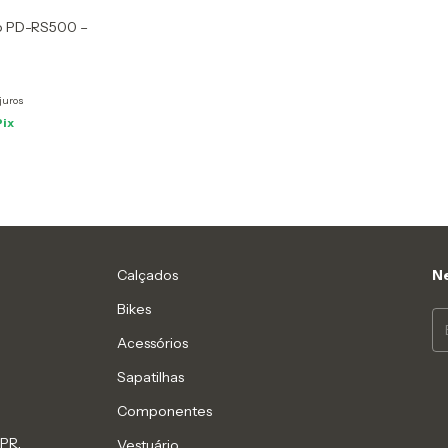
o PD-RS500 –
juros
Pix
Calçados
Ne
Bikes
Acessórios
Sapatilhas
Componentes
 PR,
Vestuário