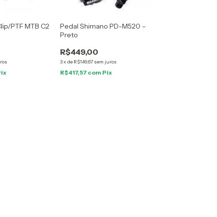
Clip/PTF MTB C2
Pedal Shimano PD-M520 –
Preto
R$449,00
ros
3
x
de
R$149,67
sem juros
ix
R$417,57
com
Pix