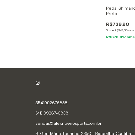
Pedal Shiman
Preto
R$729,90
3
x
de
R$243,30
sem 
R$678,81
com
5541992676838
(41) 99267-6838
vendas@alexribeirosports.com.br
R. Gen. Mário Tourinho, 2350 - Bigorrilho, Curitiba -