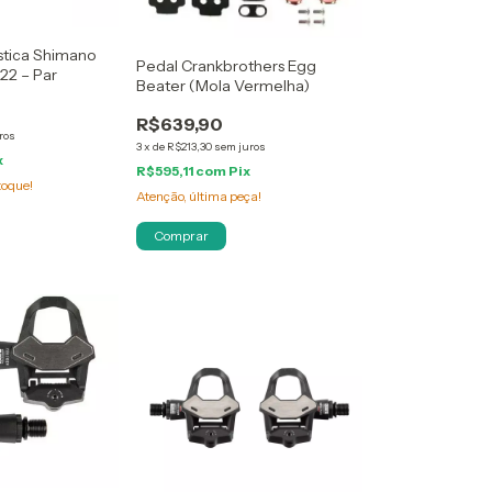
stica Shimano
Pedal Crankbrothers Egg
22 – Par
Beater (Mola Vermelha)
R$639,90
ros
3
x
de
R$213,30
sem juros
x
R$595,11
com
Pix
toque!
Atenção, última peça!