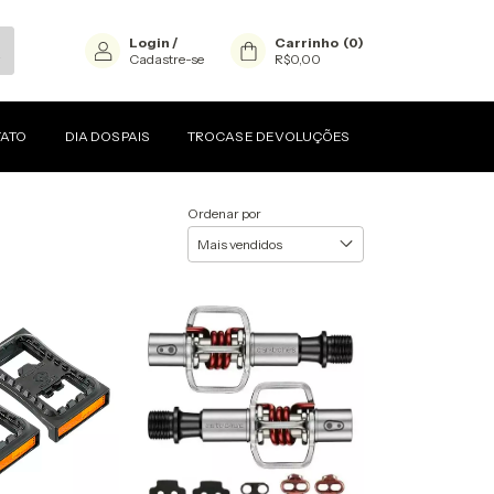
Login
/
Carrinho
(
0
)
Cadastre-se
R$0,00
ATO
DIA DOS PAIS
TROCAS E DEVOLUÇÕES
Ordenar por