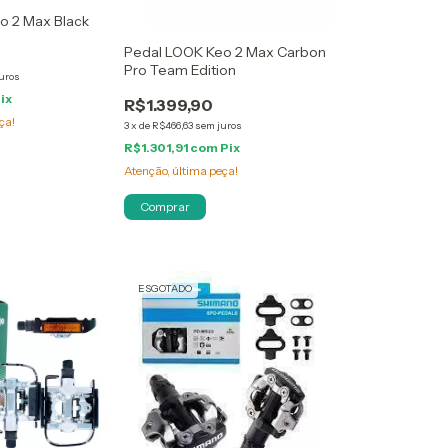
o 2 Max Black
Pedal LOOK Keo 2 Max Carbon
Pro Team Edition
uros
ix
R$1.399,90
ça!
3
x
de
R$466,63
sem juros
R$1.301,91
com
Pix
Atenção, última peça!
ESGOTADO