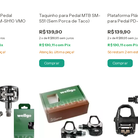
 Pedal
Taquinho para Pedal MTB SM-
Plataforma Plá
SM-SH10 VMO
S51 (Sem Porca de Taco)
para Pedal PD-
R$139,90
R$139,90
uros
2
x
de
R$69,95
sem juros
2
x
de
R$69,95
sem ju
ix
R$130,11
com
Pix
R$130,11
com
Pi
eça!
Atenção, última peça!
Só restam
2
em es