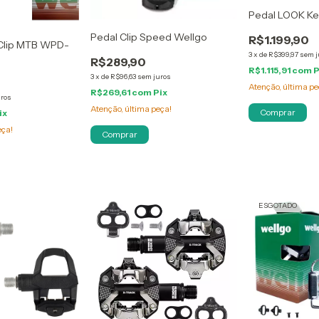
Pedal LOOK Ke
Pedal Clip Speed Wellgo
R$1.199,90
 Clip MTB WPD-
3
x
de
R$399,97
sem j
R$289,90
R$1.115,91
com
P
3
x
de
R$96,63
sem juros
Atenção, última pe
R$269,61
com
Pix
uros
Atenção, última peça!
ix
eça!
ESGOTADO