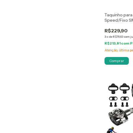
Taquinho para
Speed/Fixo 
R$229,90
3
x
de
R$76,63
sem j
R$213,81
com
P
Atenção, última p