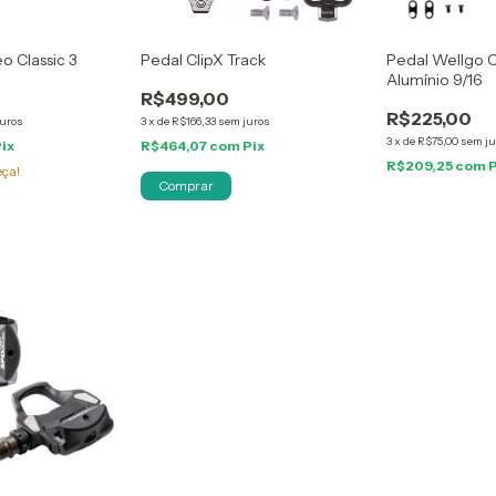
o Classic 3
Pedal ClipX Track
Pedal Wellgo 
Alumínio 9/16
R$499,00
R$225,00
juros
3
x
de
R$166,33
sem juros
3
x
de
R$75,00
sem ju
Pix
R$464,07
com
Pix
R$209,25
com
P
eça!