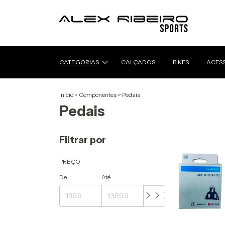
CATEGORIAS
CALÇADOS
BIKES
ACES
Início
>
Componentes
>
Pedais
Pedais
Filtrar por
PREÇO
De
Até