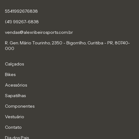
5541992676838
(41) 99267-6838
vendas@alexribeirosports.com.br
R. Gen. Mário Tourinho, 2350 - Bigorrilho, Curitiba - PR, 80740-
000
Calçados
Bikes
Acessórios
Sapatilhas
Componentes
Vestuário
Contato
Dia dos Pais