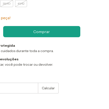
39/40
41/42
 peça!
rotegida
 cuidados durante toda a compra.
devoluções
ar, você pode trocar ou devolver.
:
Alterar CEP
Calcular