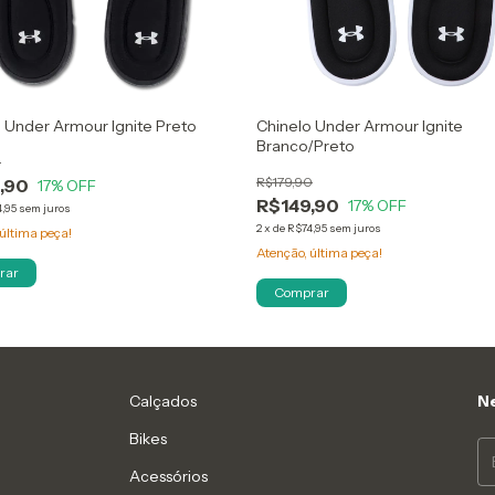
 Under Armour Ignite Preto
Chinelo Under Armour Ignite
Branco/Preto
9
R$179,90
,90
17
% OFF
R$149,90
17
% OFF
,95
sem juros
2
x
de
R$74,95
sem juros
última peça!
Atenção, última peça!
rar
Comprar
Calçados
Ne
Bikes
Acessórios