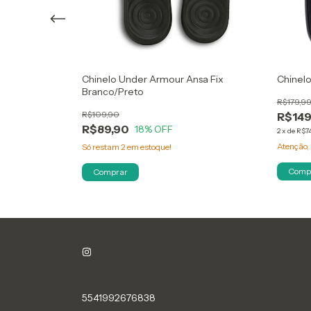
nite Preto
Chinelo Under Armour Ansa Fix
Chinelo
Branco/Preto
R$179,9
R$109,90
R$149
R$89,90
18
% OFF
2
x
de
R$74
Atenção, 
Só restam
2
em estoque!
Comp
Comprar
5541992676838