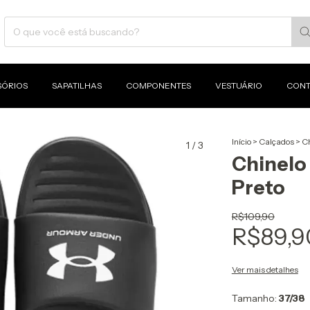
SÓRIOS
SAPATILHAS
COMPONENTES
VESTUÁRIO
CONT
Início
>
Calçados
>
Ch
1
/
3
Chinelo
Preto
R$109,90
R$89,9
Ver mais detalhes
Tamanho:
37/38