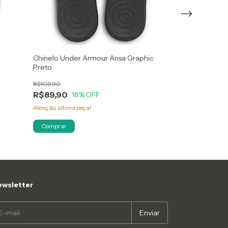
Chinelo Under Armour Ansa Graphic
CHINELO OLYM
Preto
PRETO
R$109,90
R$179,90
R$89,90
18
% OFF
3
x
de
R$59,97
sem ju
R$167,31
com
Pi
Atenção, última peça!
Só restam
5
em est
Comprar
Comprar
wsletter