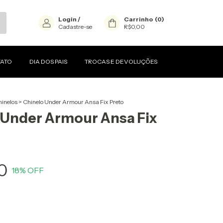
Login
/
Carrinho
(
0
)
Cadastre-se
R$0,00
ATO
DIA DOS PAIS
TROCAS E DEVOLUÇÕES
inelos
>
Chinelo Under Armour Ansa Fix Preto
 Under Armour Ansa Fix
0
18
% OFF