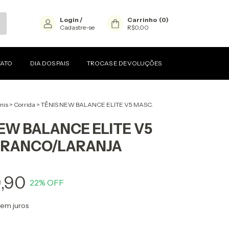
Login
/
Carrinho
(
0
)
Cadastre-se
R$0,00
ATO
DIA DOS PAIS
TROCAS E DEVOLUÇÕES
nis
>
Corrida
>
TÊNIS NEW BALANCE ELITE V5 MASC.
EW BALANCE ELITE V5
BRANCO/LARANJA
9,90
22
% OFF
sem juros