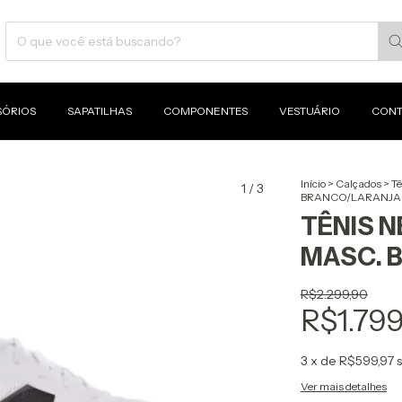
SÓRIOS
SAPATILHAS
COMPONENTES
VESTUÁRIO
CONT
Início
>
Calçados
>
Tê
1
/
3
BRANCO/LARANJA
TÊNIS N
MASC. 
R$2.299,90
R$1.79
3
x de
R$599,97
Ver mais detalhes