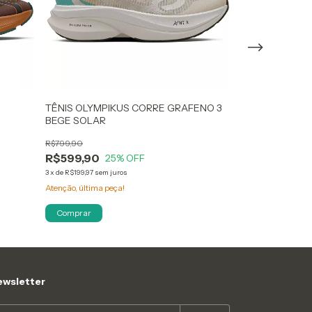
TÊNIS OLYMPIKUS CORRE GRAFENO 3
TÊNIS FILA RA
BEGE SOLAR
VERDE
R$799,90
R$599,90
R$599,90
R$499,90
25
% OFF
17
3
x
de
R$199,97
sem juros
3
x
de
R$166,63
sem ju
Atenção, última peça!
Atenção, última pe
Comprar
Comprar
wsletter