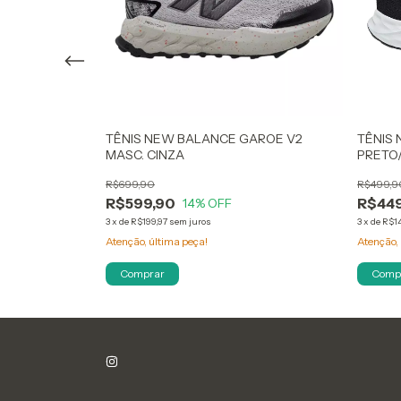
RE TURBO
TÊNIS NEW BALANCE GAROE V2
TÊNIS 
MASC. CINZA
PRETO
R$699,90
R$499,9
R$599,90
R$449
14
% OFF
3
x
de
R$199,97
sem juros
3
x
de
R$14
Atenção, última peça!
Atenção, 
Comprar
Comp