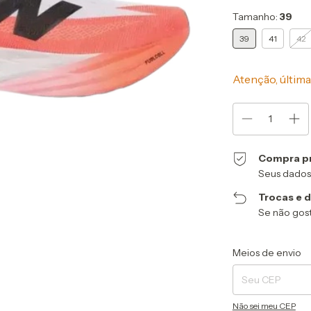
Tamanho:
39
39
41
42
Atenção, última
Compra p
Seus dados
Trocas e 
Se não gost
Entregas para o CEP
Meios de envio
Não sei meu CEP