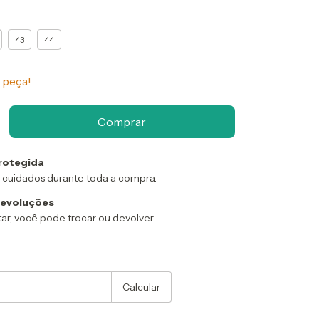
43
44
 peça!
rotegida
 cuidados durante toda a compra.
devoluções
ar, você pode trocar ou devolver.
:
Alterar CEP
Calcular