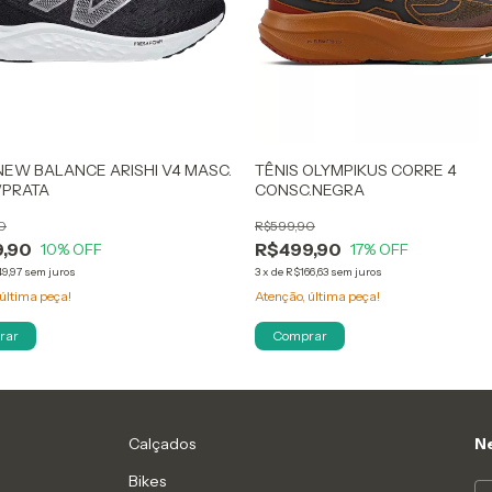
NEW BALANCE ARISHI V4 MASC.
TÊNIS OLYMPIKUS CORRE 4
/PRATA
CONSC.NEGRA
0
R$599,90
,90
R$499,90
10
% OFF
17
% OFF
9,97
sem juros
3
x
de
R$166,63
sem juros
última peça!
Atenção, última peça!
rar
Comprar
Calçados
Ne
Bikes